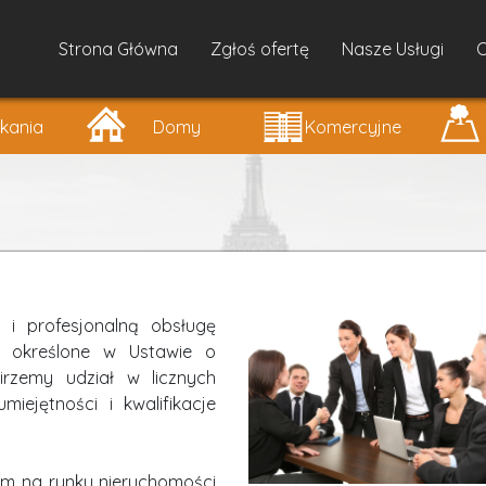
Strona Główna
Zgłoś ofertę
Nasze Usługi
O
kania
Domy
Komercyjne